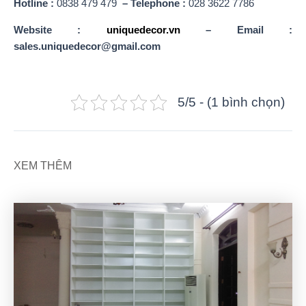
Hotline :
0838 479 479
– Telephone :
028 3622 7786
Website :
uniquedecor.vn
– Email :
sales.uniquedecor@gmail.com
5/5 - (1 bình chọn)
XEM THÊM