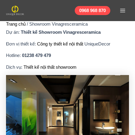
Nhảy
Main
tới
0968 968 870
Men
nội
Trang chủ
/
Showroom Vinagresceramica
dung
Dự án:
Thiết kế Showroom Vinagresceramica
Đơn vị thiết kế:
Công ty thiết kế nội thất
UniqueDecor
Hotline:
01238 479 479
Dịch vụ:
Thiết kế nội thất showroom